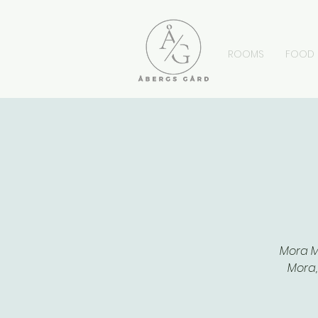
ROOMS
FOOD
Mora M
Mora,