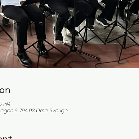
ion
00 PM
ägen 9, 794 93 Orsa, Sverige
ent