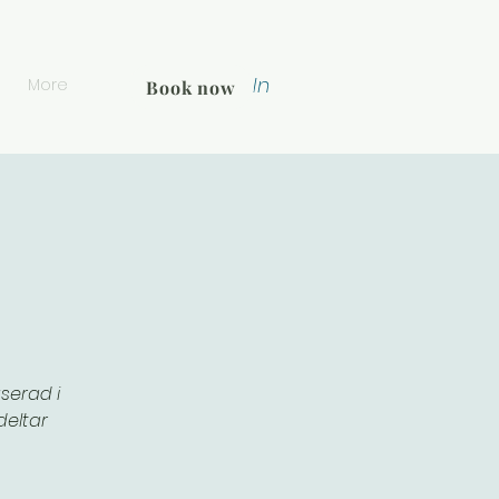
Log In
More
Book now
serad i
deltar