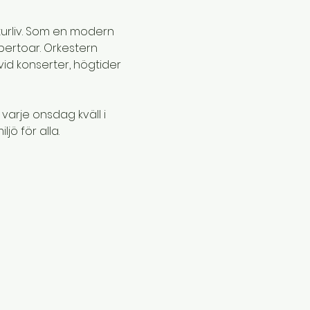
turliv. Som en modern 
ertoar. Orkestern 
d konserter, högtider 
arje onsdag kväll i 
ö för alla.