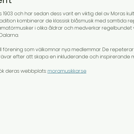
1903 och har sedan dess varit en viktig del av Moras kul
adition kombinerar de klassisk blåsmusik med samtida rep
atörmusiker i olika åldrar och medverkar regelbundet vi
Dalarna.
ll förening som välkomnar nya medlemmar. De repeterar v
ävar efter att skapa en inkluderande och inspirerande milj
ök deras webbplats: 
moramusikkar.se