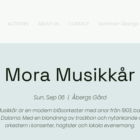
ACTIVITIES
ABOUT US
CONTACT
Sommar i Åberga
Mora Musikkår
Sun, Sep 06
  |  
Åbergs Gård
usikkår är en modern blåsorkester med anor från 1903, ba
 Dalarna. Med en blandning av tradition och nytänkande 
orkestern i konserter, högtider och lokala evenemang.