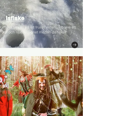
Isfiske
Prova lyckan på ett fruset vatten — borra ett
hål och njut av lugnet medan du fiskar.