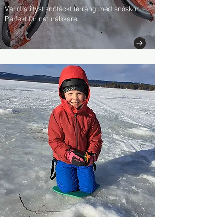
Vandra i tyst snötäckt terräng med snöskor.
Perfekt för naturälskare.