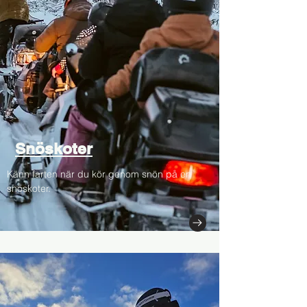
Snöskoter
Känn farten när du kör genom snön på en
snöskoter.