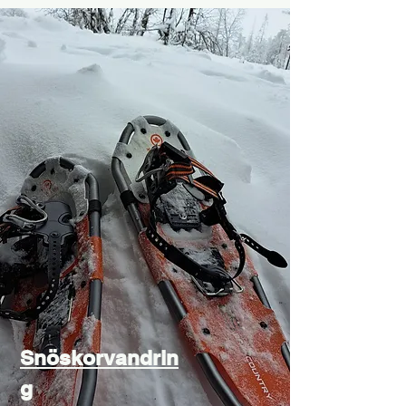
Snöskorvandrin
g