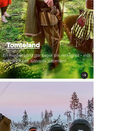
Tomteland
En magisk värld där sagor blir verklighet – möt
troll, älvor och självaste jultomten!