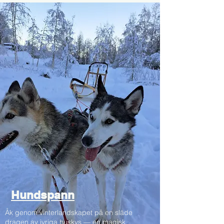
Hundspann
Åk genom vinterlandskapet på en släde
dragen av ivriga huskys — en magisk